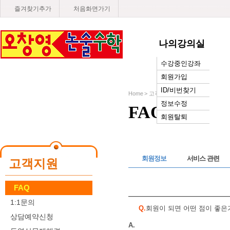
즐겨찾기추가
처음화면가기
나의강의실
수강중인강좌
단체학습
회원가입
ID/비번찾기
Home > 고객지원 >
FAQ
정보수정
FAQ
회원탈퇴
회원정보
서비스 관련
고객지원
FAQ
1:1문의
Q.
회원이 되면 어떤 점이 좋은
상담예약신청
A.