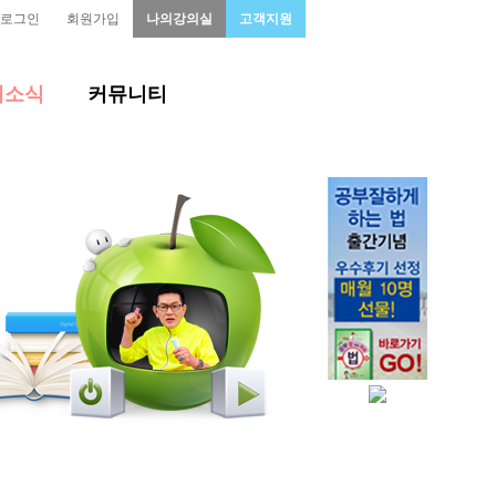
로그인
회원가입
나의강의실
고객지원
새소식
커뮤니티
주선
마인드 코칭
수강안내
오박사 술술영어
항
1:1질의답변
B2B회원가입
식
학습후기
료
학습자료실
생생인터뷰