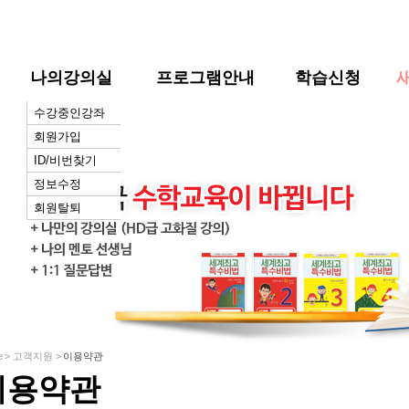
나의강의실
프로그램안내
학습신청
수강중인강좌
프로그램안내
수강안내
수학우
단체학습
회원가입
교재소개
수강신청
공지사
ID/비번찾기
강의소개
교육소
정보수정
저자의 말
홍보자
회원탈퇴
학습방법
오필운수학노
트
e > 고객지원 >
이용약관
이용약관