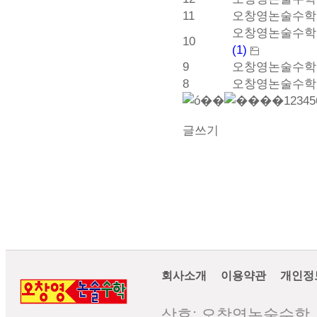
11
오창영논술수학 25
오창영논술수학 
10
(1)
9
오창영논술수학 
8
오창영논술수학 2
1
2
3
4
5
글쓰기
회사소개
이용약관
개인정
상호: 오창영논술수학