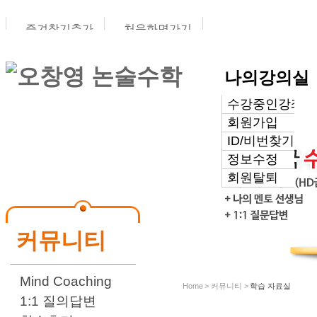
즐겨찾기추가
처음화면가기
나의강의실
수강중인강좌
커뮤니티
회원가입
ID/비번찾기
정보수정
회원탈퇴
커뮤니티
Mind Coaching
Home > 커뮤니티 >
학습 자료실
1:1 질의답변