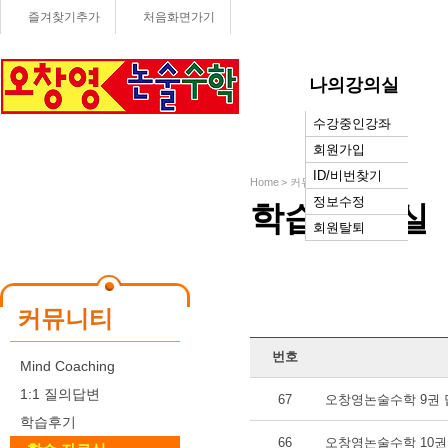
즐겨찾기추가
처음화면가기
나의강의실
수강중인강좌
단체학습
회원가입
ID/비번찾기
Home > 커뮤니티 >
학습 자료실
정보수정
학습 자료실
회원탈퇴
커뮤니티
번호
Mind Coaching
1:1 질의답변
67
오창영논술수학 9권
학습후기
66
오창영논술수학 10권