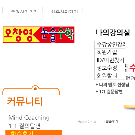
즐겨찾기추가
처음화면가기
나의강의실
수강중인강좌
커뮤니티
회원가입
ID/비번찾기
정보수정
회원탈퇴
커뮤니티
Mind Coaching
Home > 커뮤니티 >
학습후기
1:1 질의답변
학습후기